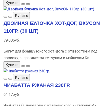
Купить
Купить
ДВОЙНАЯ БУЛОЧКА ХОТ-ДОГ, ВКУСON
110ГР. (30 ШТ)
79.00руб.
Багет для французского хот-дога с отверстием под
сосиску, заправляется кетчупом и майнезом &n..
Купить
Купить
ЧИАБАТТА РЖАНАЯ 230ГР.
61.17руб.
Чиабатта (в переводе с итальянского - «тапочек») -