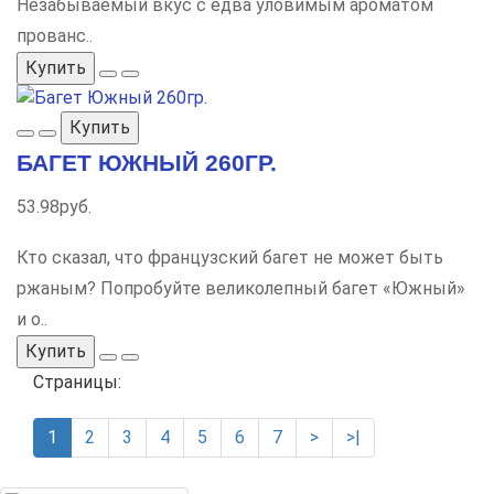
Незабываемый вкус с едва уловимым ароматом
прованс..
Купить
Купить
БАГЕТ ЮЖНЫЙ 260ГР.
53.98руб.
Кто сказал, что французский багет не может быть
ржаным? Попробуйте великолепный багет «Южный»
и о..
Купить
Страницы:
1
2
3
4
5
6
7
>
>|