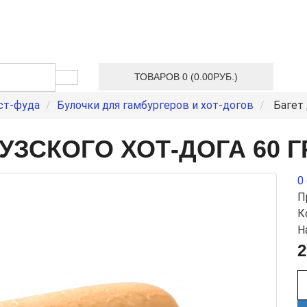
ТОВАРОВ 0 (0.00РУБ.)
ст-фуда
Булочки для гамбургеров и хот-догов
Багет 
УЗСКОГО ХОТ-ДОГА 60 Г
0
П
К
Н
2