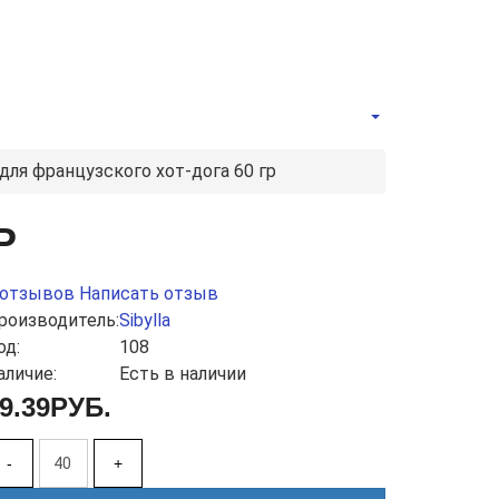
для французского хот-дога 60 гр
Р
 отзывов
Написать отзыв
роизводитель:
Sibylla
од:
108
аличие:
Есть в наличии
9.39РУБ.
-
+