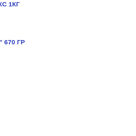
С 1КГ
670 ГР