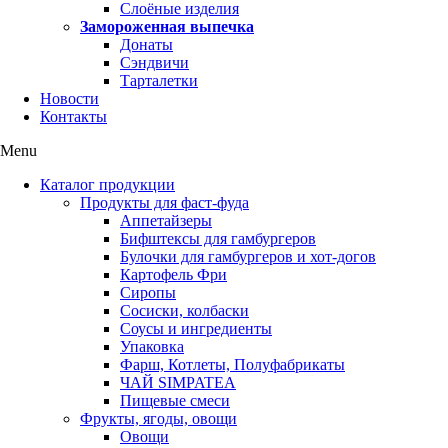
Слоёные изделия
Замороженная выпечка
Донаты
Сэндвичи
Тарталетки
Новости
Контакты
Menu
Каталог продукции
Продукты для фаст-фуда
Аппетайзеры
Бифштексы для гамбургеров
Булочки для гамбургеров и хот-догов
Картофель Фри
Сиропы
Сосиски, колбаски
Соусы и ингредиенты
Упаковка
Фарш, Котлеты, Полуфабрикаты
ЧАЙ SIMPATEA
Пищевые смеси
Фрукты, ягоды, овощи
Овощи