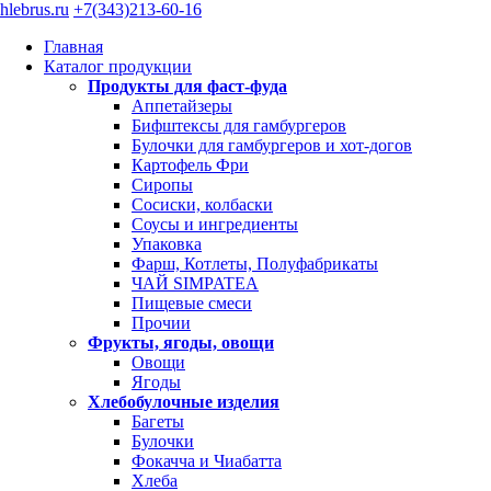
hlebrus.ru
+7(343)213-60-16
Главная
Каталог продукции
Продукты для фаст-фуда
Аппетайзеры
Бифштексы для гамбургеров
Булочки для гамбургеров и хот-догов
Картофель Фри
Сиропы
Сосиски, колбаски
Соусы и ингредиенты
Упаковка
Фарш, Котлеты, Полуфабрикаты
ЧАЙ SIMPATEA
Пищевые смеси
Прочии
Фрукты, ягоды, овощи
Овощи
Ягоды
Хлебобулочные изделия
Багеты
Булочки
Фокачча и Чиабатта
Хлеба