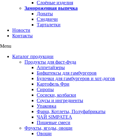
Слоёные изделия
Замороженная выпечка
Донаты
Сэндвичи
Тарталетки
Новости
Контакты
Menu
Каталог продукции
Продукты для фаст-фуда
Аппетайзеры
Бифштексы для гамбургеров
Булочки для гамбургеров и хот-догов
Картофель Фри
Сиропы
Сосиски, колбаски
Соусы и ингредиенты
Упаковка
Фарш, Котлеты, Полуфабрикаты
ЧАЙ SIMPATEA
Пищевые смеси
Фрукты, ягоды, овощи
Овощи