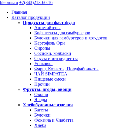
hlebrus.ru
+7(343)213-60-16
Главная
Каталог продукции
Продукты для фаст-фуда
Аппетайзеры
Бифштексы для гамбургеров
Булочки для гамбургеров и хот-догов
Картофель Фри
Сиропы
Сосиски, колбаски
Соусы и ингредиенты
Упаковка
Фарш, Котлеты, Полуфабрикаты
ЧАЙ SIMPATEA
Пищевые смеси
Прочии
Фрукты, ягоды, овощи
Овощи
Ягоды
Хлебобулочные изделия
Багеты
Булочки
Фокачча и Чиабатта
Хлеба