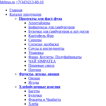
hlebrus.ru
+7(343)213-60-16
Главная
Каталог продукции
Продукты для фаст-фуда
Аппетайзеры
Бифштексы для гамбургеров
Булочки для гамбургеров и хот-догов
Картофель Фри
Сиропы
Сосиски, колбаски
Соусы и ингредиенты
Упаковка
Фарш, Котлеты, Полуфабрикаты
ЧАЙ SIMPATEA
Пищевые смеси
Прочии
Фрукты, ягоды, овощи
Овощи
Ягоды
Хлебобулочные изделия
Багеты
Булочки
Фокачча и Чиабатта
Хлеба