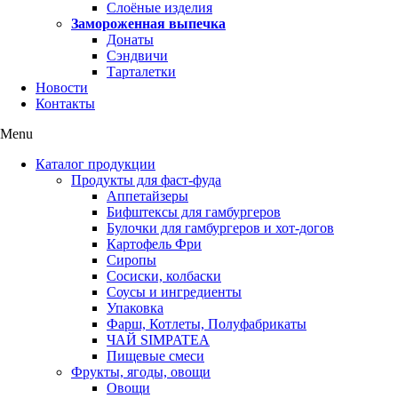
Слоёные изделия
Замороженная выпечка
Донаты
Сэндвичи
Тарталетки
Новости
Контакты
Menu
Каталог продукции
Продукты для фаст-фуда
Аппетайзеры
Бифштексы для гамбургеров
Булочки для гамбургеров и хот-догов
Картофель Фри
Сиропы
Сосиски, колбаски
Соусы и ингредиенты
Упаковка
Фарш, Котлеты, Полуфабрикаты
ЧАЙ SIMPATEA
Пищевые смеси
Фрукты, ягоды, овощи
Овощи