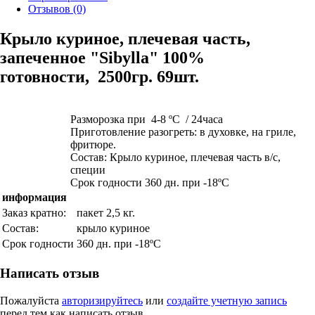
Отзывов (0)
Крыло куриное, плечевая часть,
запеченное "Sibylla"
100%
готовности,
2500гр. 69шт.
Разморозка при 4-8 ºС / 24часа
Приготовление разогреть: в духовке, на гриле,
фритюре.
Состав:
 Крыло куриное, плечевая часть 
в/с,
специи
Срок годности
360 дн. при -18ºС
информация
Заказ кратно:
пакет 2,5 кг.
Состав:
крыло куриное
Срок годности
360 дн. при -18ºС
Написать отзыв
Пожалуйста
авторизируйтесь
или
создайте учетную запись
перед тем как написать отзыв