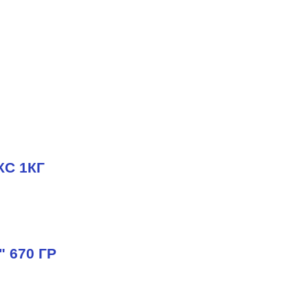
С 1КГ
670 ГР