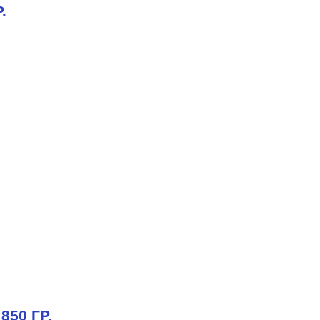
.
50 ГР.