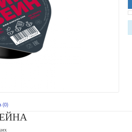
 (0)
ВЕЙНА
ких