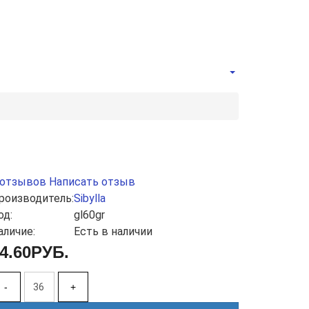
 отзывов
Написать отзыв
роизводитель:
Sibylla
од:
gl60gr
аличие:
Есть в наличии
4.60РУБ.
-
+