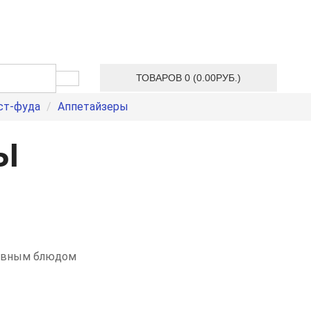
ТОВАРОВ 0 (0.00РУБ.)
ст-фуда
Аппетайзеры
Ы
новным блюдом