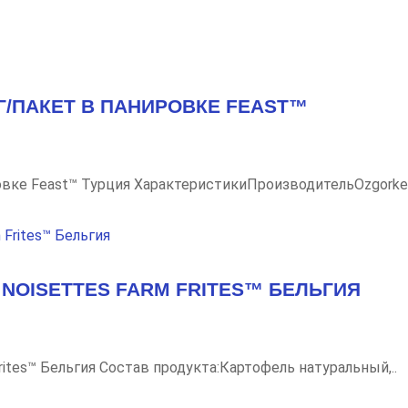
Г/ПАКЕТ В ПАНИРОВКЕ FEAST™
вке Feast™ Турция ХарактеристикиПроизводительOzgorkey
NOISETTES FARM FRITES™ БЕЛЬГИЯ
rites™ Бельгия Состав продукта:Картофель натуральный,..