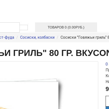
ТОВАРОВ 0 (0.00РУБ.)
ст-фуда
Сосиски, колбаски
Сосиски "Говяжьи гриль" 
И ГРИЛЬ" 80 ГР. ВКУСO
0
П
К
Н
9