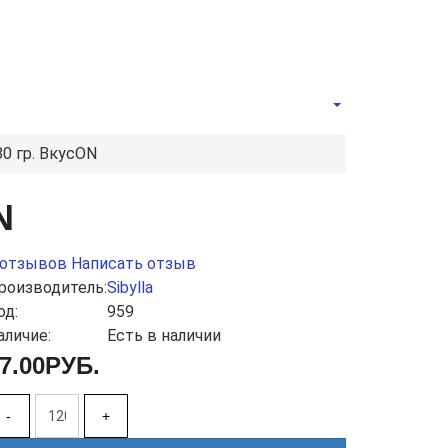
80 гр. ВкусON
N
 отзывов
Написать отзыв
роизводитель:
Sibylla
од:
959
аличие:
Есть в наличии
7.00РУБ.
-
+