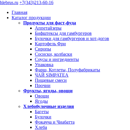
hlebrus.ru
+7(343)213-60-16
Главная
Каталог продукции
Продукты для фаст-фуда
Аппетайзеры
Бифштексы для гамбургеров
Булочки для гамбургеров и хот-догов
Картофель Фри
Сиропы
Сосиски, колбаски
Соусы и ингредиенты
Упаковка
Фарш, Котлеты, Полуфабрикаты
ЧАЙ SIMPATEA
Пищевые смеси
Прочии
Фрукты, ягоды, овощи
Овощи
Ягоды
Хлебобулочные изделия
Багеты
Булочки
Фокачча и Чиабатта
Хлеба