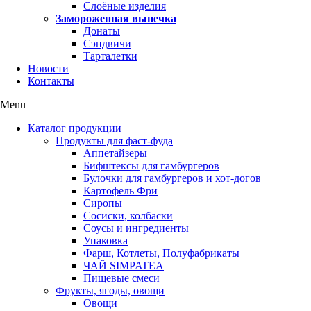
Слоёные изделия
Замороженная выпечка
Донаты
Сэндвичи
Тарталетки
Новости
Контакты
Menu
Каталог продукции
Продукты для фаст-фуда
Аппетайзеры
Бифштексы для гамбургеров
Булочки для гамбургеров и хот-догов
Картофель Фри
Сиропы
Сосиски, колбаски
Соусы и ингредиенты
Упаковка
Фарш, Котлеты, Полуфабрикаты
ЧАЙ SIMPATEA
Пищевые смеси
Фрукты, ягоды, овощи
Овощи