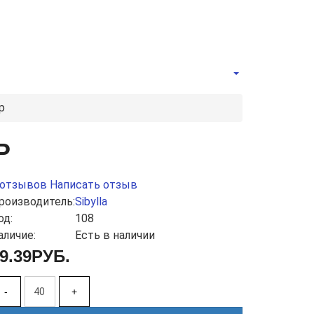
р
Р
 отзывов
Написать отзыв
роизводитель:
Sibylla
од:
108
аличие:
Есть в наличии
9.39РУБ.
-
+