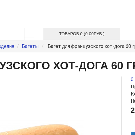
ТОВАРОВ 0 (0.00РУБ.)
зделия
Багеты
Багет для французского хот-дога 60 г
УЗСКОГО ХОТ-ДОГА 60 Г
0
П
К
Н
2