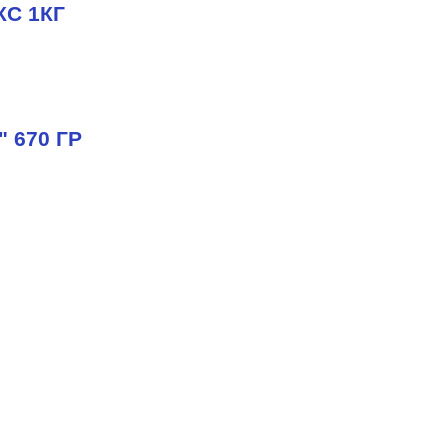
С 1КГ
670 ГР