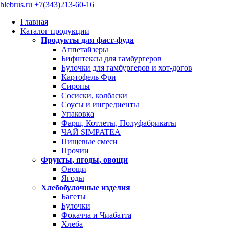
hlebrus.ru
+7(343)213-60-16
Главная
Каталог продукции
Продукты для фаст-фуда
Аппетайзеры
Бифштексы для гамбургеров
Булочки для гамбургеров и хот-догов
Картофель Фри
Сиропы
Сосиски, колбаски
Соусы и ингредиенты
Упаковка
Фарш, Котлеты, Полуфабрикаты
ЧАЙ SIMPATEA
Пищевые смеси
Прочии
Фрукты, ягоды, овощи
Овощи
Ягоды
Хлебобулочные изделия
Багеты
Булочки
Фокачча и Чиабатта
Хлеба