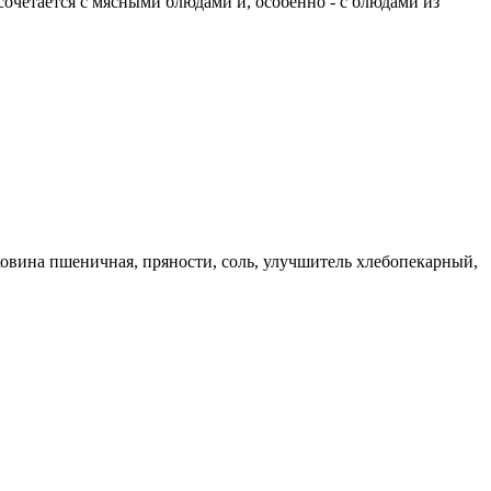
очетается с мясными блюдами и, особенно - с блюдами из
овина пшеничная, пряности, соль, улучшитель хлебопекарный,