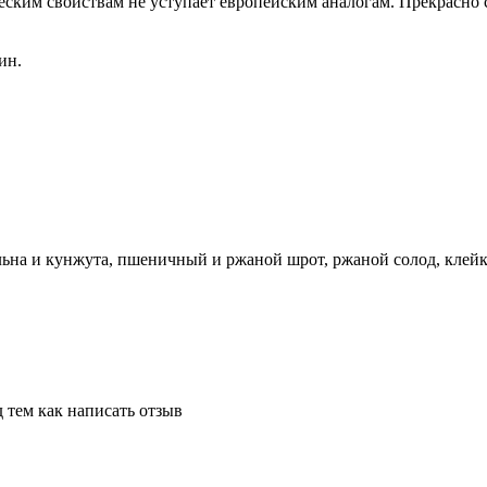
ским свойствам не уступает европейским аналогам. Прекрасно с
ин.
льна и кунжута, пшеничный и ржаной шрот, ржаной солод, клейк
 тем как написать отзыв