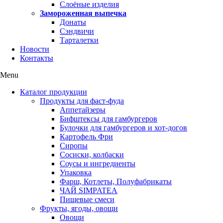
Слоёные изделия
Замороженная выпечка
Донаты
Сэндвичи
Тарталетки
Новости
Контакты
Menu
Каталог продукции
Продукты для фаст-фуда
Аппетайзеры
Бифштексы для гамбургеров
Булочки для гамбургеров и хот-догов
Картофель Фри
Сиропы
Сосиски, колбаски
Соусы и ингредиенты
Упаковка
Фарш, Котлеты, Полуфабрикаты
ЧАЙ SIMPATEA
Пищевые смеси
Фрукты, ягоды, овощи
Овощи