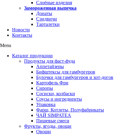
Слоёные изделия
Замороженная выпечка
Донаты
Сэндвичи
Тарталетки
Новости
Контакты
Menu
Каталог продукции
Продукты для фаст-фуда
Аппетайзеры
Бифштексы для гамбургеров
Булочки для гамбургеров и хот-догов
Картофель Фри
Сиропы
Сосиски, колбаски
Соусы и ингредиенты
Упаковка
Фарш, Котлеты, Полуфабрикаты
ЧАЙ SIMPATEA
Пищевые смеси
Фрукты, ягоды, овощи
Овощи