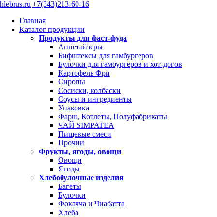
hlebrus.ru
+7(343)213-60-16
Главная
Каталог продукции
Продукты для фаст-фуда
Аппетайзеры
Бифштексы для гамбургеров
Булочки для гамбургеров и хот-догов
Картофель Фри
Сиропы
Сосиски, колбаски
Соусы и ингредиенты
Упаковка
Фарш, Котлеты, Полуфабрикаты
ЧАЙ SIMPATEA
Пищевые смеси
Прочии
Фрукты, ягоды, овощи
Овощи
Ягоды
Хлебобулочные изделия
Багеты
Булочки
Фокачча и Чиабатта
Хлеба