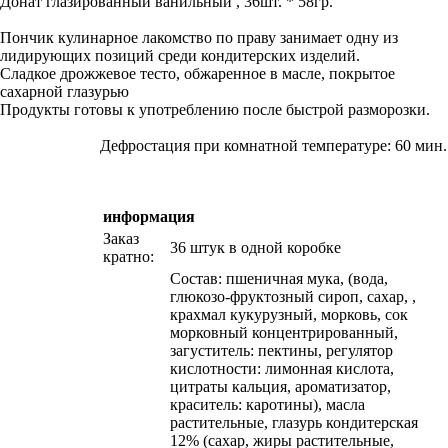
Донат глазированный ванильный , 36шт. * 58гр.
Пончик кулинарное лакомство по праву занимает одну из
лидирующих позиций среди кондитерских изделий.
Сладкое дрожжевое тесто, обжаренное в масле, покрытое
сахарной глазурью
Продукты готовы к употреблению после быстрой разморозки.
Дефростация
при комнатной температуре: 60 мин.
информация
Заказ
36 штук в одной коробке
кратно:
Состав: пшеничная мука, (вода,
глюкозо-фруктозный сироп, сахар, ,
крахмал кукурузный, морковь, сок
морковный концентрированный,
загуститель: пектины, регулятор
кислотности: лимонная кислота,
цитраты кальция, ароматизатор,
краситель: каротины), масла
растительные, глазурь кондитерская
12% (сахар, жиры растительные,