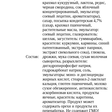
крахмал кукурузный, лактоза, редис,
черная смородина, сок яблочный
концентрированный, эмульгатор:
соевый лецитин, ароматизаторы),
сахар, посыпка кондитерская 4,7%
(сахар, крахмал пшеничный,
растительные масла, эмульгатор:
соевый лецитин, глазирователь:
шеллак, загуститель: гуммиарабик,
красители: куркумин, кармины, синий
патентованный, экстракт паприки,
экстракт свекольного сока), глюкоза,
Состав:
дрожжи, мука соевая, сухая молочная
сыворотка, разрыхлители:
дигидропирофосфат натрия,
гидрокарбонат натрия, соль,
эмульгаторы: моно- и диглицериды
жирных кислот, стеароил-2-лактилат
кальция, глютен пшеничный, молоко
сухое обезжиренное, антиокислитель:
аскорбиновая кислота, продукты
яичные, краситель: каротины,
ароматизатор. Продукт может
содержать орехи и продукты их
переработки. Не содержит ГМО!