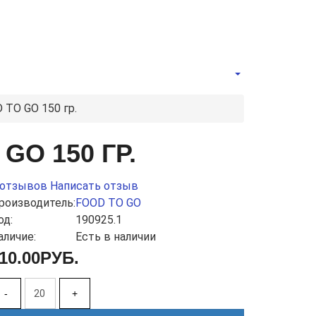
TO GO 150 гр.
O 150 ГР.
 отзывов
Написать отзыв
роизводитель:
FOOD TO GO
од:
190925.1
аличие:
Есть в наличии
10.00РУБ.
-
+