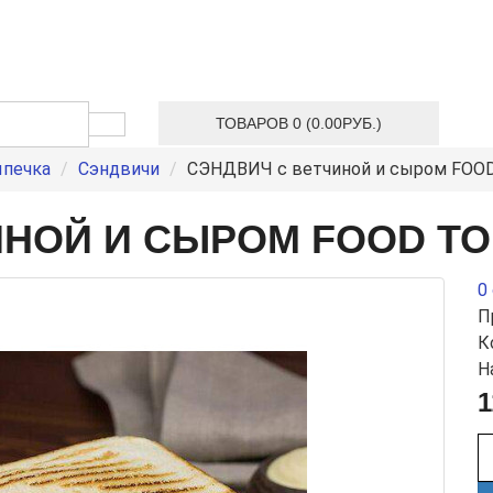
ТОВАРОВ 0 (0.00РУБ.)
ыпечка
Сэндвичи
СЭНДВИЧ с ветчиной и сыром FOOD 
НОЙ И СЫРОМ FOOD TO G
0
П
К
Н
1