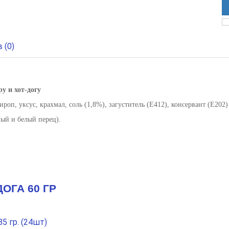
 (0)
у и хот-догу
оп, уксус, крахмал, соль (1,8%), загуститель (E412), консервант (E202)
ный и белый перец).
ОГА 60 ГР