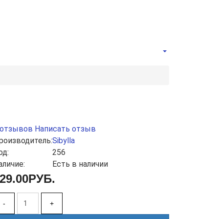
 отзывов
Написать отзыв
роизводитель:
Sibylla
од:
256
аличие:
Есть в наличии
29.00РУБ.
-
+