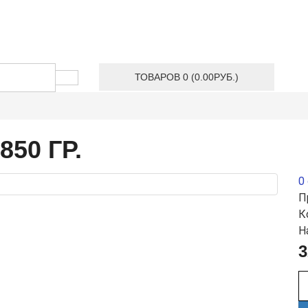
ТОВАРОВ 0 (0.00РУБ.)
50 ГР.
0
П
К
Н
3