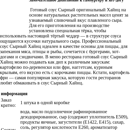
Замечательное дополнение к гамбургеру и хот-догу
Готовый соус Сырный оригинальный Хайнц на
основе натуральных растительных масел ценят за
узнаваемый сливочный вкус плавленого сыра.
Для его приготовления на производстве
установлена специальная тёрка, чтобы
использовать настоящий тёртый чеддер — в структуре соуса
ощущаются кусочки натурального сыра. Профессиональный
соус Сырный Хайнц идеален в качестве основы для пиццы, для
запекания мяса, птицы и рыбы, сочетается с бургерами, хот-
догами и сэндвичами. В меню ресторана готовый соус Сырный
Хайнц можно подавать как дип к различным закускам:
картофелю по-деревенски или фри, наггетсам, куриным
крыльям, его вкусно есть с корочками пиццы. Кстати, картофель
фри — самая популярная закуска, которую гости ресторанов
любят обмакивать в соус Сырный Хайнц.
информация
Заказ
1 штука в одной коробке
кратно:
вода, масло подсолнечное рафинированное
дезодорированное, сыр (содержит уплотнитель Е509),
продукты яичные, загустители (Е1422, Е415), сахар,
соль, регулятор кислотности Е260, ароматизатор
Состав: