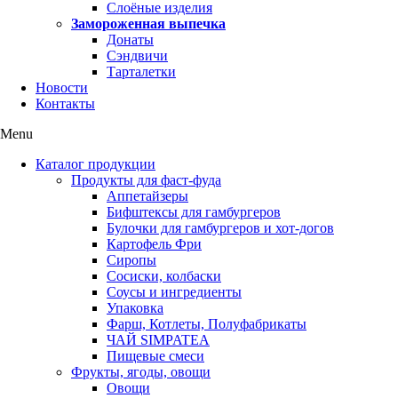
Слоёные изделия
Замороженная выпечка
Донаты
Сэндвичи
Тарталетки
Новости
Контакты
Menu
Каталог продукции
Продукты для фаст-фуда
Аппетайзеры
Бифштексы для гамбургеров
Булочки для гамбургеров и хот-догов
Картофель Фри
Сиропы
Сосиски, колбаски
Соусы и ингредиенты
Упаковка
Фарш, Котлеты, Полуфабрикаты
ЧАЙ SIMPATEA
Пищевые смеси
Фрукты, ягоды, овощи
Овощи